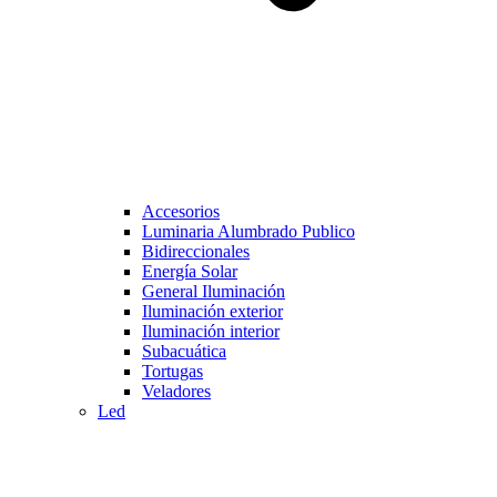
Accesorios
Luminaria Alumbrado Publico
Bidireccionales
Energía Solar
General Iluminación
Iluminación exterior
Iluminación interior
Subacuática
Tortugas
Veladores
Led