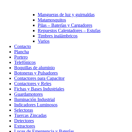
Mangueras de luz y guirnaldas
Matamosquitos
Pilas – Baterías y Cargadores
Repuestos Calentadores – Estufas
Timbres inalámbricos
Varios
Contacto
Plancha
Portero
Telefónicos
Boquillas de aluminio
Botoneras y Pulsadores
Contactores para Capacitor
Contactores y Reles
Fichas y Bases Industriales
Guardamotores
Iluminación Industrial
Indicadores Luminosos
Selectoras
Tuercas Zincadas
Detectores
Extractores
Luces de Emergencia y Baterías