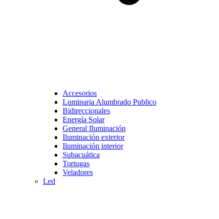
Accesorios
Luminaria Alumbrado Publico
Bidireccionales
Energía Solar
General Iluminación
Iluminación exterior
Iluminación interior
Subacuática
Tortugas
Veladores
Led