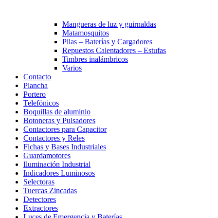
Mangueras de luz y guirnaldas
Matamosquitos
Pilas – Baterías y Cargadores
Repuestos Calentadores – Estufas
Timbres inalámbricos
Varios
Contacto
Plancha
Portero
Telefónicos
Boquillas de aluminio
Botoneras y Pulsadores
Contactores para Capacitor
Contactores y Reles
Fichas y Bases Industriales
Guardamotores
Iluminación Industrial
Indicadores Luminosos
Selectoras
Tuercas Zincadas
Detectores
Extractores
Luces de Emergencia y Baterías