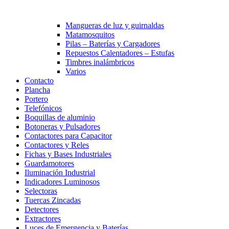
Mangueras de luz y guirnaldas
Matamosquitos
Pilas – Baterías y Cargadores
Repuestos Calentadores – Estufas
Timbres inalámbricos
Varios
Contacto
Plancha
Portero
Telefónicos
Boquillas de aluminio
Botoneras y Pulsadores
Contactores para Capacitor
Contactores y Reles
Fichas y Bases Industriales
Guardamotores
Iluminación Industrial
Indicadores Luminosos
Selectoras
Tuercas Zincadas
Detectores
Extractores
Luces de Emergencia y Baterías