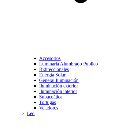
Accesorios
Luminaria Alumbrado Publico
Bidireccionales
Energía Solar
General Iluminación
Iluminación exterior
Iluminación interior
Subacuática
Tortugas
Veladores
Led