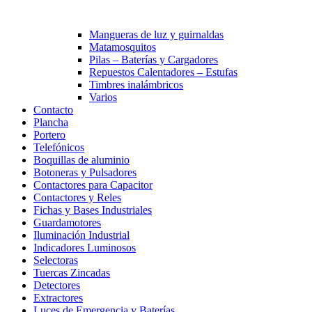
Mangueras de luz y guirnaldas
Matamosquitos
Pilas – Baterías y Cargadores
Repuestos Calentadores – Estufas
Timbres inalámbricos
Varios
Contacto
Plancha
Portero
Telefónicos
Boquillas de aluminio
Botoneras y Pulsadores
Contactores para Capacitor
Contactores y Reles
Fichas y Bases Industriales
Guardamotores
Iluminación Industrial
Indicadores Luminosos
Selectoras
Tuercas Zincadas
Detectores
Extractores
Luces de Emergencia y Baterías