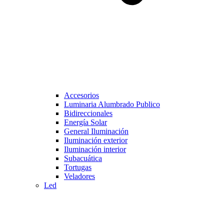
Accesorios
Luminaria Alumbrado Publico
Bidireccionales
Energía Solar
General Iluminación
Iluminación exterior
Iluminación interior
Subacuática
Tortugas
Veladores
Led