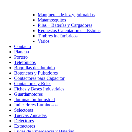
Mangueras de luz y guirnaldas
Matamosquitos
Pilas – Baterías y Cargadores
Repuestos Calentadores – Estufas
Timbres inalámbricos
Varios
Contacto
Plancha
Portero
Telefónicos
Boquillas de aluminio
Botoneras y Pulsadores
Contactores para Capacitor
Contactores y Reles
Fichas y Bases Industriales
Guardamotores
Iluminación Industrial
Indicadores Luminosos
Selectoras
Tuercas Zincadas
Detectores
Extractores
Luces de Emergencia y Baterías