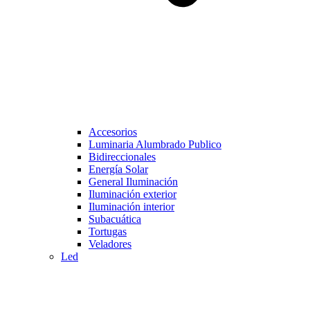
Accesorios
Luminaria Alumbrado Publico
Bidireccionales
Energía Solar
General Iluminación
Iluminación exterior
Iluminación interior
Subacuática
Tortugas
Veladores
Led